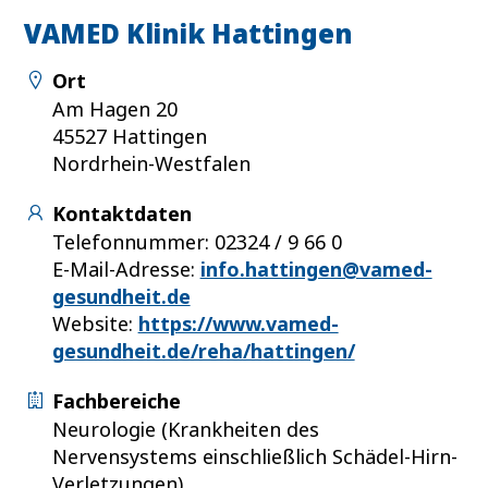
VAMED Klinik Hattingen
Ort
Am Hagen 20
45527 Hattingen
Nordrhein-Westfalen
Kontaktdaten
Telefonnummer: 02324 / 9 66 0
E-Mail-Adresse:
info.hattingen@vamed-
gesundheit.de
Website:
https://www.vamed-
gesundheit.de/reha/hattingen/
Fachbereiche
Neurologie (Krankheiten des
Nervensystems einschließlich Schädel-Hirn-
Verletzungen)