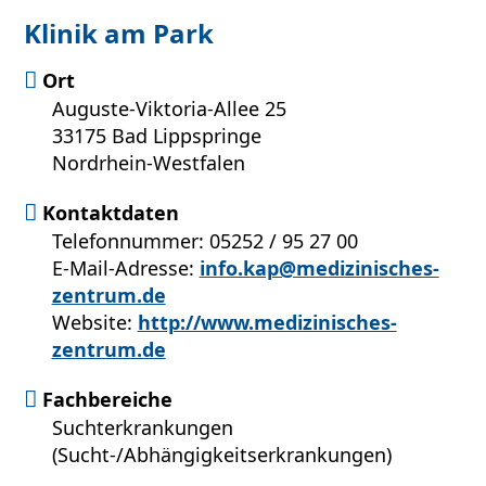
Klinik am Park
Ort
Auguste-Viktoria-Allee 25
33175 Bad Lippspringe
Nordrhein-Westfalen
Kontaktdaten
Telefonnummer: 05252 / 95 27 00
E-Mail-Adresse:
info.kap@medizinisches-
zentrum.de
Website:
http://www.medizinisches-
zentrum.de
Fachbereiche
Suchterkrankungen
(Sucht-/Abhängigkeitserkrankungen)